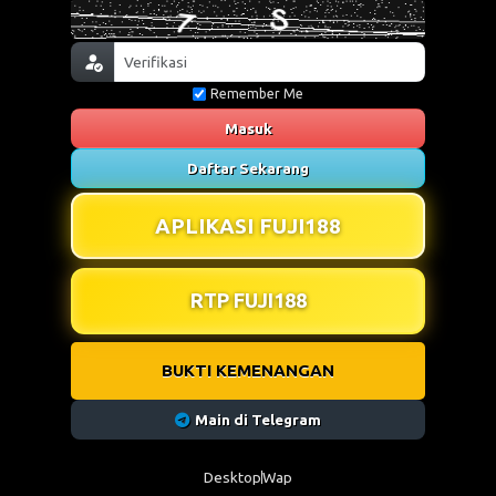
Remember Me
Masuk
Daftar Sekarang
APLIKASI FUJI188
RTP FUJI188
BUKTI KEMENANGAN
Main di Telegram
Desktop
Wap