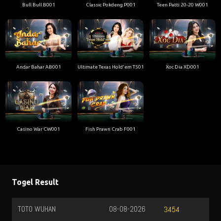
Bull Bull B001
Classic Pokdeng P001
Teen Patti 20-20 W001
Andar Bahar AB001
Ultimate Texas Hold'em T501
Xoc Dia XD001
Casino War CW001
Fish Prawn Crab F001
Togel Result
TOTO WUHAN
08-08-2026
3454