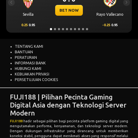
Previous
Next
BET NOW
Rayo Vallecano
Alaves
-0.25
0.95
0.00
0.62
TENTANG KAMI
BANTUAN
PERATURAN
INFORMASI BANK
HUBUNGI KAMI
KEBIJAKAN PRIVASI
PERSETUJUAN COOKIES
FUJI188 | Pilihan Pecinta Gaming
Digital Asia dengan Teknologi Server
Modern
FUJI188
hadir sebagai pilihan bagi pecinta platform gaming digital yang
mengutamakan performa, kenyamanan, dan teknologi server modern.
Dengan dukungan infrastruktur yang dirancang untuk memberikan
koneksi stabil, pengguna dapat menikmati akses yang responsif melalui