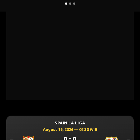
SPAIN LA LIGA
0 WIB
August 16, 2026 — 00:30 WIB
0 : 0