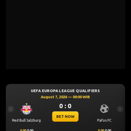
RS
UEFA EUROPA LEAGUE QUALIFIERS
August 7, 2026 — 00:45 WIB
0 : 1
Previous
Next
BET NOW
Pafos FC
PAOK
Anderl
0.00
0.00
1
0.67
-1
-0.