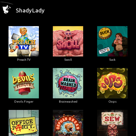
ShadyLady
Preach TV
Swoll
Suck
Devils Finger
Brainwashed
Oops