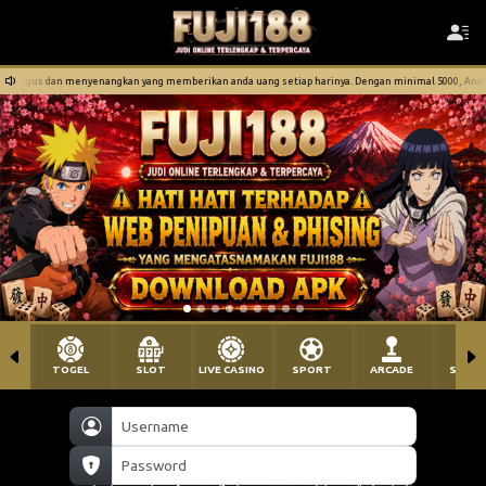
agus dan menyenangkan yang memberikan anda uang setiap harinya. Dengan minimal 5000, Anda sud
TOGEL
SLOT
LIVE CASINO
SPORT
ARCADE
SABU